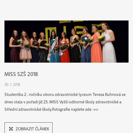
UCHAZEČI O STUDIUM
PROČ
STUDOVAT U
NÁS
MISS SZŠ 2018
30. 1. 2018
Studentka 2 . ročníku oboru zdravotnické lyceum Tereza Kuhnová se
PŘIJÍMACÍ
dnes stala v pořadí již 23. MISS Vyšší odborné školy zdravotnické a
Střední zdravotnické školy.Fotografie najdete zde ->>
ŘÍZENÍ NA
STŘEDNÍ
ZOBRAZIT ČLÁNEK