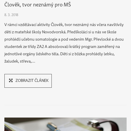
Člověk, tvor neznámý pro MŠ
8. 3. 2018
V rámci vzdělávací aktivity Člověk, tvor neznámý nás včera navštívily
děti z mateřské školy Novodvorská. Předškoláci si u nás ve škole
prohlédli učebnu somatologie a pod vedením Mgr. Převlocké a dvou
ŽÁCI A STUDENTI
studentek ze třídy ZA2 A absolvovali krátký program zaměřený na
jednotlivé orgány lidského těla. Děti si z blízka prohlédly lebku,
ZÁKLADNÍ
žaludek, střeva,…
INFORMACE
ZOBRAZIT ČLÁNEK
ORGANIZACE
ŠKOLNÍHO
ROKU
ROZVRHY A