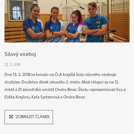
TISKOPISY A
FORMULÁŘE
PRO SŠ
KONZULTAČNÍ
Silový viceboj
HODINY
22. 2. 2018
STUDENTSKÝ
Dne 13. 2. 2018 se konalo na ČLA krajské kolo silového víceboje
ČASOPIS
družstev. Družstvo dívek obsadilo 2. místo. Mezi chlapci se na 12.
místě z 21 závodníků umístil Ondra Binar. Školu reprezentovali Eva a
Eliška Krejčovi, Kaťa Spitzerová a Ondra Binar.
ROZVRHY
DÁLKOVÉHO
ZOBRAZIT ČLÁNEK
STUDIA PS3D