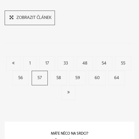
ZOBRAZIT ČLÁNEK
1
17
33
48
54
55
56
57
58
59
60
64
VOŠ
VYŠŠÍ
ODBORNÁ
ŠKOLA
MÁTE NĚCO NA SRDCI?