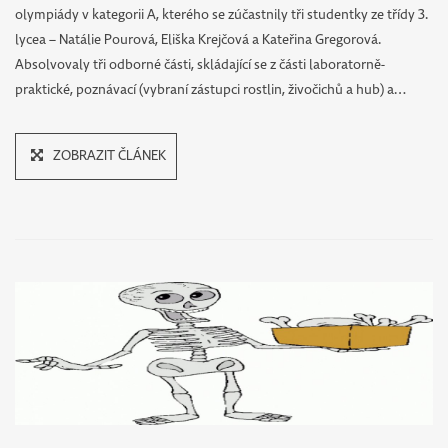
olympiády v kategorii A, kterého se zúčastnily tři studentky ze třídy 3.
PŘIHLÁŠENÍ KE
lycea – Natálie Pourová, Eliška Krejčová a Kateřina Gregorová.
DOMOVY
Absolvovaly tři odborné části, skládající se z části laboratorně-
ZKOUŠKÁM
MLÁDEŽE
praktické, poznávací (vybraní zástupci rostlin, živočichů a hub) a…
ADMINISTRACE
PRONÁJMY
ZOBRAZIT ČLÁNEK
WEBU
PRÁZDNINOVÉ
POBYTY
KONTAKT
CENÍK ZA TISK
A KOPÍROVÁNÍ