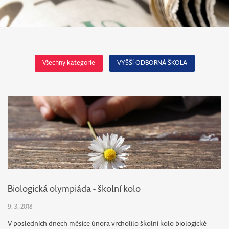
EDUCA
ODKAZY
CORCONTICA
Všechny kategorie
VYŠŠÍ ODBORNÁ ŠKOLA
BAKALÁŘI
ŠKOLNÍ
INFORMAČNÍ
ŠKOLNÍ POŠTA
CENTRUM
OFFICE 365
PROJEKTY
JIDELNÍČEK
RADA ŠKOLY
OBJEDNÁNÍ
Biologická olympiáda - školní kolo
STRAVY
DOKUMENTY
9. 3. 2018
E-LEARNING
ŠKOLY
V posledních dnech měsíce února vrcholilo školní kolo biologické