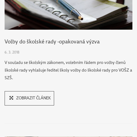
SUPLOVÁNÍ
STRAVOVÁNÍ
Volby do školské rady -opakovaná výzva
MATURITY
6. 3. 2018
V souladu se školským zákonem, volebním řádem pro volby členů
PARTNEŘI
školské rady vyhlašuje ředitel školy volby do školské rady pro VOŠZ a
PRAXE
SZŠ.
DOKUMENTY
ZOBRAZIT ČLÁNEK
ŠKOLY
PORADENSTVÍ