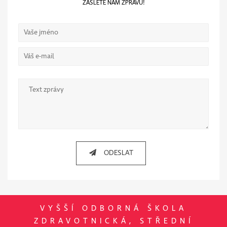
ZAŠLETE NÁM ZPRÁVU!
PŘIJÍMACÍ
ŘÍZENÍ
UČEBNÍ
OBDOBÍ -
DENNÍ
STUDIUM
ABSOLUTORIA
ODESLAT
TISKOPISY KE
STUDIU
VYŠŠÍ ODBORNÁ ŠKOLA
ZDRAVOTNICKÁ, STŘEDNÍ
ŘÁDY