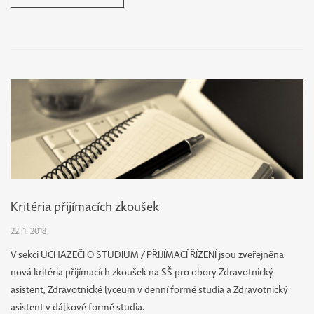
ŠKOLU 2026
UBYTOVÁNÍ
STRAVOVÁNÍ
PARTNEŘI
PRAXE
Kritéria přijímacích zkoušek
DNY
22. 1. 2018
OTEVŘENÝCH
V sekci UCHAZEČI O STUDIUM / PŘIJÍMACÍ ŘÍZENÍ jsou zveřejněna
DVEŘÍ
nová kritéria přijímacích zkoušek na SŠ pro obory Zdravotnický
asistent, Zdravotnické lyceum v denní formě studia a Zdravotnický
asistent v dálkové formě studia.