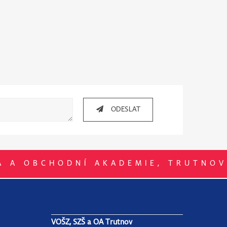
ODESLAT
A A OBCHODNÍ AKADEMIE, TRUTNOV
VOŠZ, SZŠ a OA Trutnov