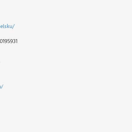
elsku/
00195931
u/