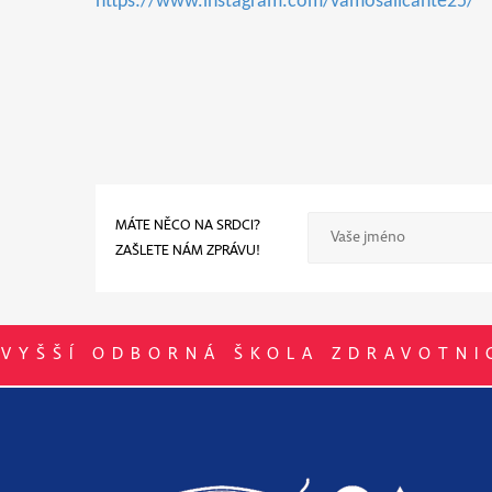
https://www.instagram.com/vamosalicante25/
MÁTE NĚCO NA SRDCI?
ZAŠLETE NÁM ZPRÁVU!
VYŠŠÍ ODBORNÁ ŠKOLA ZDRAVOTNI