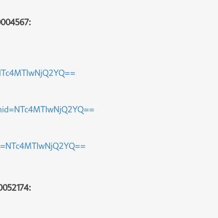
0004567:
d=NTc4MTIwNjQ2YQ==
igshid=NTc4MTIwNjQ2YQ==
hid=NTc4MTIwNjQ2YQ==
0052174: