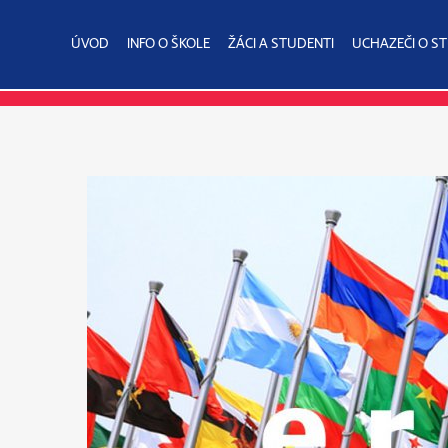
ÚVOD
INFO O ŠKOLE
ŽÁCI A STUDENTI
UCHAZEČI O S