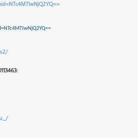
igshid=NTc4MTIwNjQ2YQ==
hid=NTc4MTIwNjQ2YQ==
s2/
0113463
:
ku_/